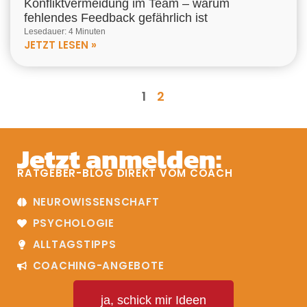
Konfliktvermeidung im Team – warum
fehlendes Feedback gefährlich ist
Lesedauer: 4 Minuten
JETZT LESEN »
1
2
Jetzt anmelden:
RATGEBER-BLOG DIREKT VOM COACH
NEUROWISSENSCHAFT
PSYCHOLOGIE
ALLTAGSTIPPS
COACHING-ANGEBOTE
ja, schick mir Ideen