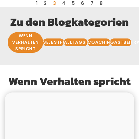
1
2
3
4
5
6
7
8
Zu den Blogkategorien
WENN
VERHALTEN
SELBSTFÜHRUNG
ALLTAGSIMPULSE
COACHINGBASIS
GASTBEITR
SPRICHT
Wenn Verhalten spricht