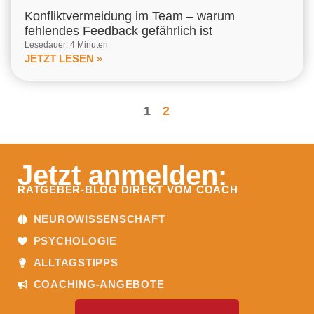
Konfliktvermeidung im Team – warum
fehlendes Feedback gefährlich ist
Lesedauer: 4 Minuten
JETZT LESEN »
1
2
Jetzt anmelden:
RATGEBER-BLOG DIREKT VOM COACH
NEUROWISSENSCHAFT
PSYCHOLOGIE
ALLTAGSTIPPS
COACHING-ANGEBOTE