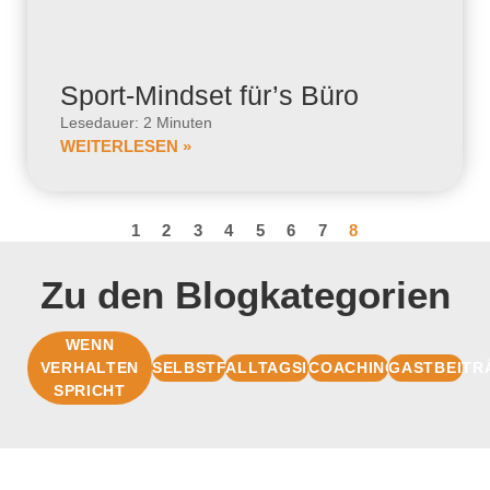
Sport-Mindset für’s Büro
Lesedauer: 2 Minuten
WEITERLESEN »
1
2
3
4
5
6
7
8
Zu den Blogkategorien
WENN
VERHALTEN
SELBSTFÜHRUNG
ALLTAGSIMPULSE
COACHINGBASIS
GASTBEITR
SPRICHT