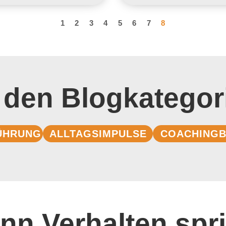
1
2
3
4
5
6
7
8
 den Blogkategor
ÜHRUNG
ALLTAGSIMPULSE
COACHINGB
nn Verhalten spri