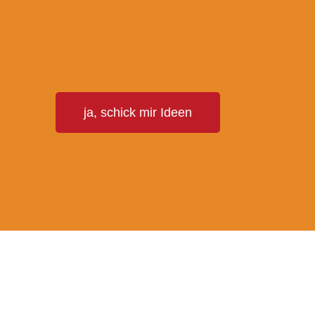
T
ja, schick mir Ideen
E