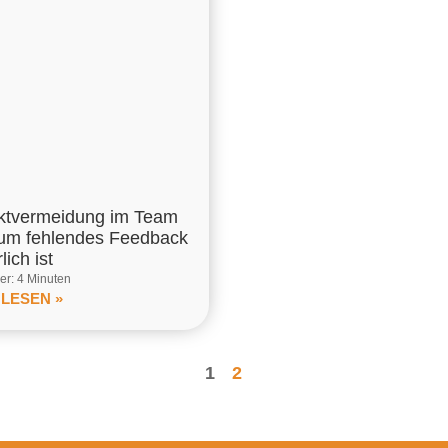
iktvermeidung im Team
um fehlendes Feedback
lich ist
r: 4 Minuten
 LESEN »
1
2