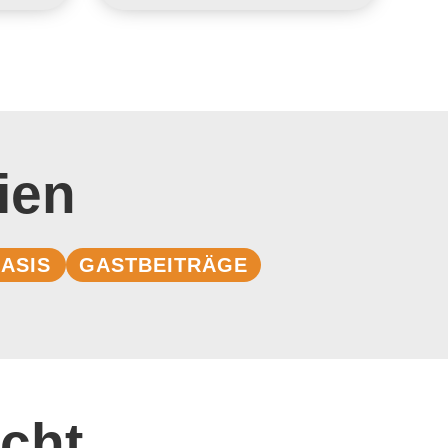
ien
ASIS
GASTBEITRÄGE
cht