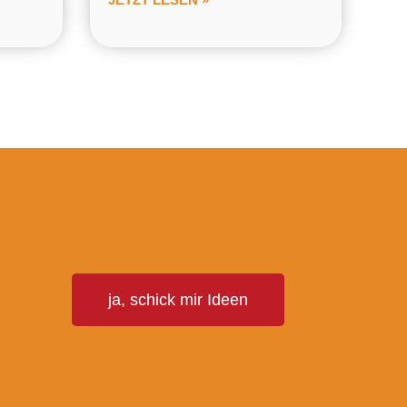
T
ja, schick mir Ideen
E