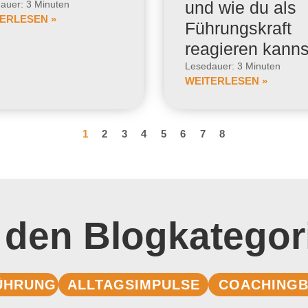
und wie du als
auer: 3 Minuten
ERLESEN »
Führungskraft
reagieren kanns
Lesedauer: 3 Minuten
WEITERLESEN »
1
2
3
4
5
6
7
8
 den Blogkategor
ÜHRUNG
ALLTAGSIMPULSE
COACHINGB