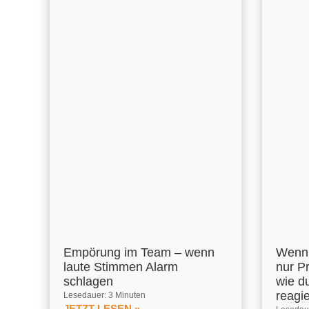
Empörung im Team – wenn
Wenn 
laute Stimmen Alarm
nur P
schlagen
wie d
reagi
Lesedauer: 3 Minuten
JETZT LESEN »