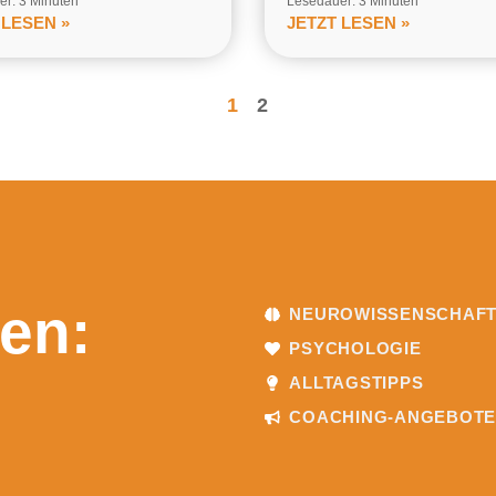
r: 3 Minuten
Lesedauer: 3 Minuten
 LESEN »
JETZT LESEN »
1
2
en:
NEUROWISSENSCHAF
PSYCHOLOGIE
ALLTAGSTIPPS
COACHING-ANGEBOT