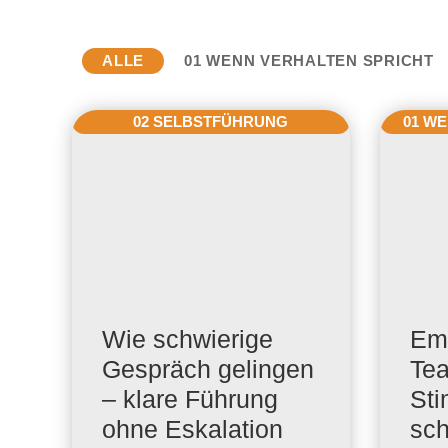
ALLE
01 WENN VERHALTEN SPRICHT
02 SELBSTFÜHRUNG
01 W
Wie schwierige
Em
Gespräch gelingen
Tea
– klare Führung
St
ohne Eskalation
sch