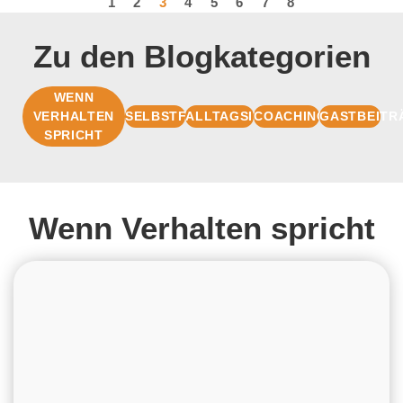
1
2
3
4
5
6
7
8
Zu den Blogkategorien
WENN
VERHALTEN
SELBSTFÜHRUNG
ALLTAGSIMPULSE
COACHINGBASIS
GASTBEITR
SPRICHT
Wenn Verhalten spricht