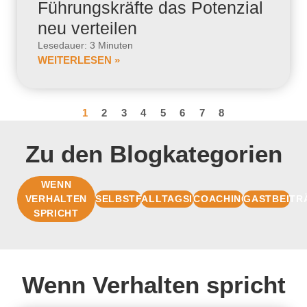
Führungskräfte das Potenzial
neu verteilen
Lesedauer: 3 Minuten
WEITERLESEN »
1
2
3
4
5
6
7
8
Zu den Blogkategorien
WENN
VERHALTEN
SELBSTFÜHRUNG
ALLTAGSIMPULSE
COACHINGBASIS
GASTBEITR
SPRICHT
Wenn Verhalten spricht