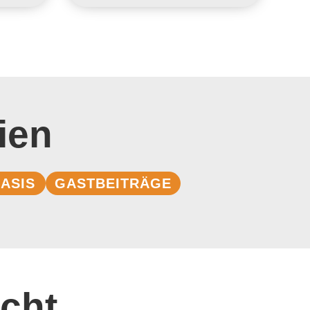
ien
ASIS
GASTBEITRÄGE
cht