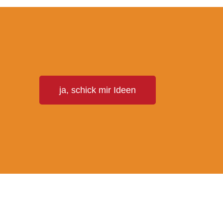
T
ja, schick mir Ideen
E