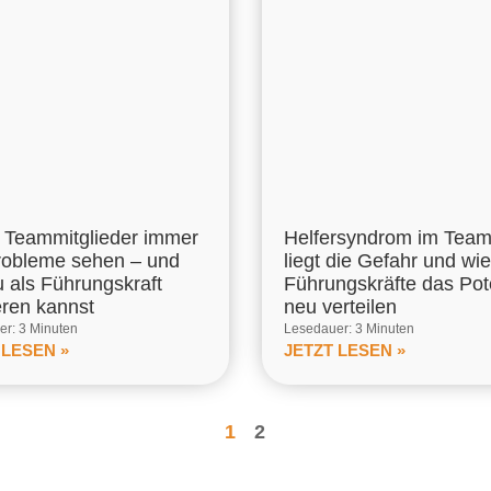
Teammitglieder immer
Helfersyndrom im Tea
robleme sehen – und
liegt die Gefahr und wie
u als Führungskraft
Führungskräfte das Pot
eren kannst
neu verteilen
r: 3 Minuten
Lesedauer: 3 Minuten
 LESEN »
JETZT LESEN »
1
2