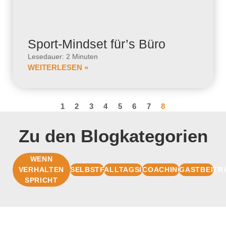
Sport-Mindset für’s Büro
Lesedauer: 2 Minuten
WEITERLESEN »
1
2
3
4
5
6
7
8
Zu den Blogkategorien
WENN
VERHALTEN
SELBSTFÜHRUNG
ALLTAGSIMPULSE
COACHINGBASIS
GASTBEITR
SPRICHT