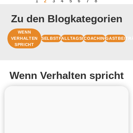
1
2
3
4
5
6
7
8
Zu den Blogkategorien
WENN
VERHALTEN
SELBSTFÜHRUNG
ALLTAGSIMPULSE
COACHINGBASIS
GASTBEITR
SPRICHT
Wenn Verhalten spricht