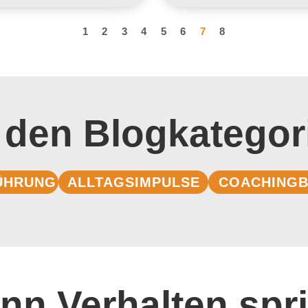
1
2
3
4
5
6
7
8
 den Blogkategor
ÜHRUNG
ALLTAGSIMPULSE
COACHINGB
nn Verhalten spri