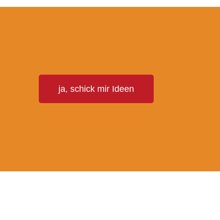
T
ja, schick mir Ideen
E