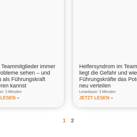
Teammitglieder immer
Helfersyndrom im Tea
robleme sehen – und
liegt die Gefahr und wie
u als Führungskraft
Führungskräfte das Pot
eren kannst
neu verteilen
r: 3 Minuten
Lesedauer: 3 Minuten
 LESEN »
JETZT LESEN »
1
2