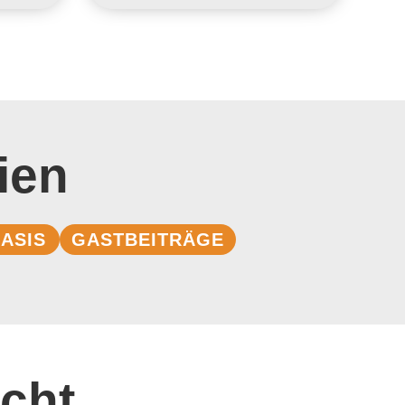
ien
ASIS
GASTBEITRÄGE
cht