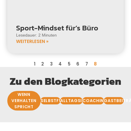
Sport-Mindset für’s Büro
Lesedauer: 2 Minuten
WEITERLESEN »
1
2
3
4
5
6
7
8
Zu den Blogkategorien
WENN
VERHALTEN
SELBSTFÜHRUNG
ALLTAGSIMPULSE
COACHINGBASIS
GASTBEITR
SPRICHT