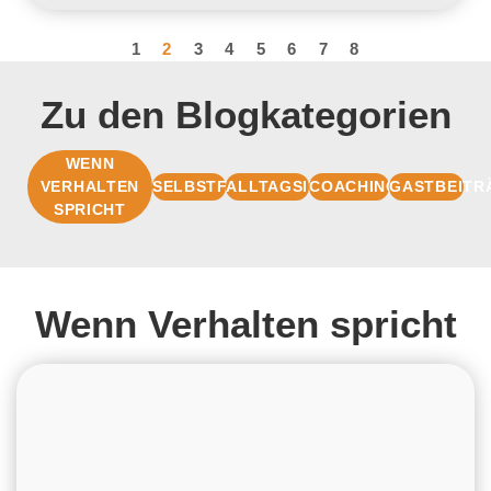
1
2
3
4
5
6
7
8
Zu den Blogkategorien
WENN
VERHALTEN
SELBSTFÜHRUNG
ALLTAGSIMPULSE
COACHINGBASIS
GASTBEITR
SPRICHT
Wenn Verhalten spricht