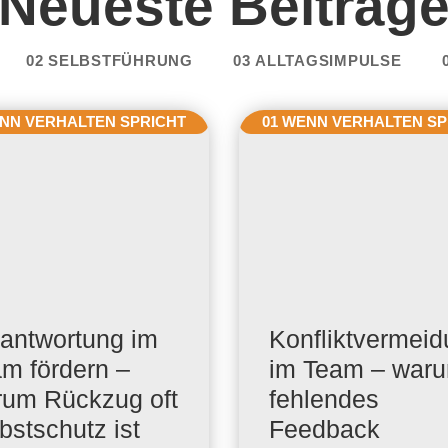
Neueste Beiträg
02 SELBSTFÜHRUNG
03 ALLTAGSIMPULSE
ENN VERHALTEN SPRICHT
01 WENN VERHALTEN SP
antwortung im
Konfliktvermei
m fördern –
im Team – war
um Rückzug oft
fehlendes
bstschutz ist
Feedback