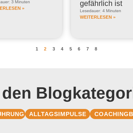
gefährlich ist
auer: 3 Minuten
ERLESEN »
Lesedauer: 4 Minuten
WEITERLESEN »
1
2
3
4
5
6
7
8
 den Blogkategor
ÜHRUNG
ALLTAGSIMPULSE
COACHINGB