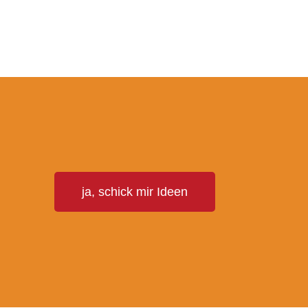
T
ja, schick mir Ideen
E