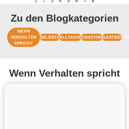
1
2
3
4
5
6
7
8
Zu den Blogkategorien
WENN
VERHALTEN
SELBSTFÜHRUNG
ALLTAGSIMPULSE
COACHINGBASIS
GASTBEITR
SPRICHT
Wenn Verhalten spricht