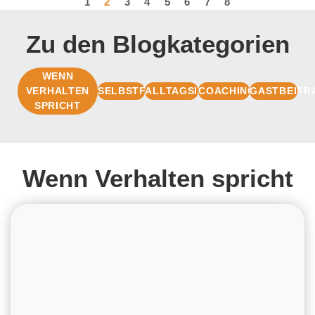
1
2
3
4
5
6
7
8
Zu den Blogkategorien
WENN
VERHALTEN
SELBSTFÜHRUNG
ALLTAGSIMPULSE
COACHINGBASIS
GASTBEITR
SPRICHT
Wenn Verhalten spricht