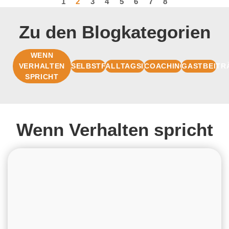
1
2
3
4
5
6
7
8
Zu den Blogkategorien
WENN
VERHALTEN
SELBSTFÜHRUNG
ALLTAGSIMPULSE
COACHINGBASIS
GASTBEITR
SPRICHT
Wenn Verhalten spricht