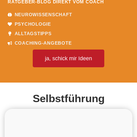
RATGEBER-BLOG DIREKT VOM COACH
NEUROWISSENSCHAFT
PSYCHOLOGIE
ALLTAGSTIPPS
COACHING-ANGEBOTE
ja, schick mir Ideen
Selbstführung