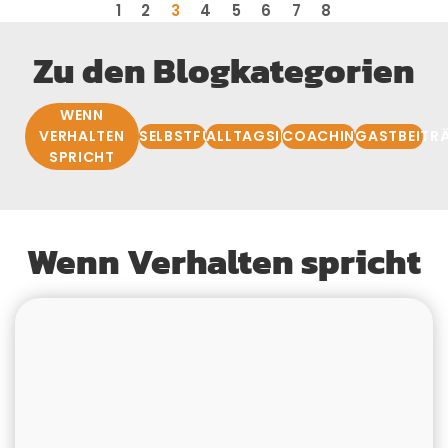
1
2
3
4
5
6
7
8
Zu den Blogkategorien
WENN
VERHALTEN
SELBSTFÜHRUNG
ALLTAGSIMPULSE
COACHINGBASIS
GASTBEITR
SPRICHT
Wenn Verhalten spricht