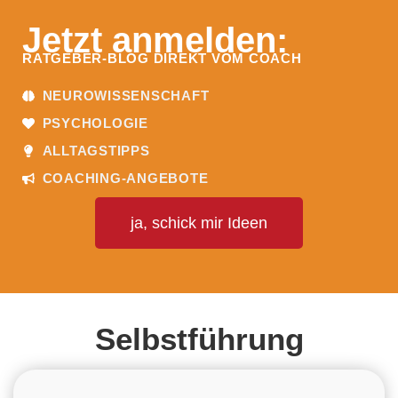
Jetzt anmelden:
RATGEBER-BLOG DIREKT VOM COACH
NEUROWISSENSCHAFT
PSYCHOLOGIE
ALLTAGSTIPPS
COACHING-ANGEBOTE
ja, schick mir Ideen
Selbstführung