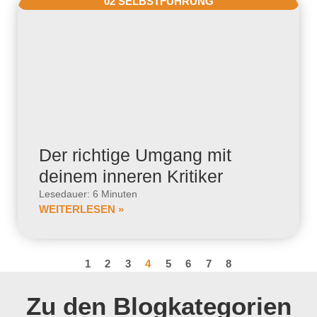
02 SELBSTFÜHRUNG
Der richtige Umgang mit
deinem inneren Kritiker
Lesedauer: 6 Minuten
WEITERLESEN »
1
2
3
4
5
6
7
8
Zu den Blogkategorien