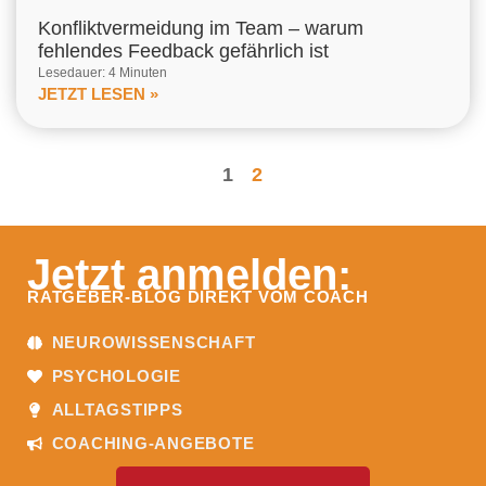
Konfliktvermeidung im Team – warum
fehlendes Feedback gefährlich ist
Lesedauer: 4 Minuten
JETZT LESEN »
1
2
Jetzt anmelden:
RATGEBER-BLOG DIREKT VOM COACH
NEUROWISSENSCHAFT
PSYCHOLOGIE
ALLTAGSTIPPS
COACHING-ANGEBOTE