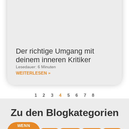
Der richtige Umgang mit
deinem inneren Kritiker
Lesedauer: 6 Minuten
WEITERLESEN »
1
2
3
4
5
6
7
8
Zu den Blogkategorien
WENN