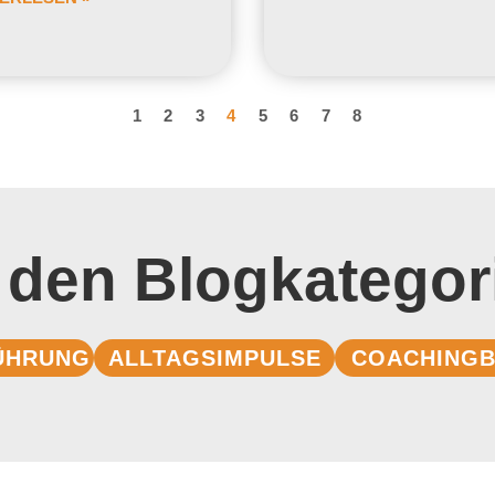
1
2
3
4
5
6
7
8
 den Blogkategor
ÜHRUNG
ALLTAGSIMPULSE
COACHINGB