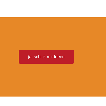
T
ja, schick mir Ideen
E