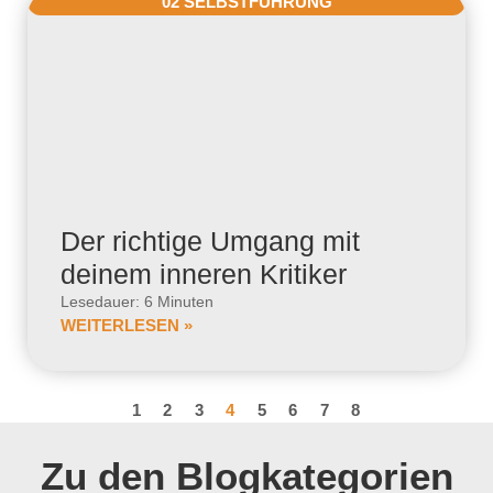
02 SELBSTFÜHRUNG
Der richtige Umgang mit
deinem inneren Kritiker
Lesedauer: 6 Minuten
WEITERLESEN »
1
2
3
4
5
6
7
8
Zu den Blogkategorien