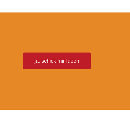
T
ja, schick mir Ideen
E