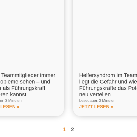
Teammitglieder immer
Helfersyndrom im Tea
robleme sehen – und
liegt die Gefahr und wie
u als Führungskraft
Führungskräfte das Pot
eren kannst
neu verteilen
r: 3 Minuten
Lesedauer: 3 Minuten
 LESEN »
JETZT LESEN »
1
2