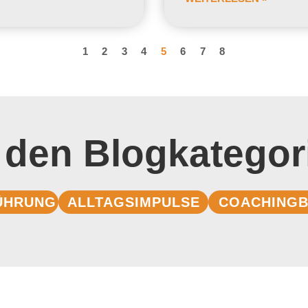
1
2
3
4
5
6
7
8
 den Blogkategor
ÜHRUNG
ALLTAGSIMPULSE
COACHINGB