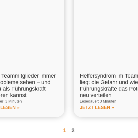
Teammitglieder immer
Helfersyndrom im Tea
robleme sehen – und
liegt die Gefahr und wie
u als Führungskraft
Führungskräfte das Pot
eren kannst
neu verteilen
r: 3 Minuten
Lesedauer: 3 Minuten
 LESEN »
JETZT LESEN »
1
2