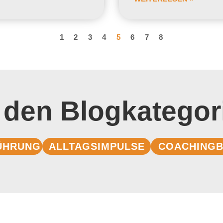
1
2
3
4
5
6
7
8
 den Blogkategor
ÜHRUNG
ALLTAGSIMPULSE
COACHINGB