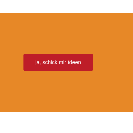
T
ja, schick mir Ideen
E