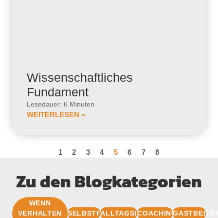
Wissenschaftliches
Fundament
Lesedauer: 6 Minuten
WEITERLESEN »
1
2
3
4
5
6
7
8
Zu den Blogkategorien
WENN
VERHALTEN
SELBSTFÜHRUNG
ALLTAGSIMPULSE
COACHINGBASIS
GASTBEITR