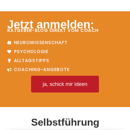
Jetzt anmelden:
RATGEBER-BLOG DIREKT VOM COACH
NEUROWISSENSCHAFT
PSYCHOLOGIE
ALLTAGSTIPPS
COACHING-ANGEBOTE
ja, schick mir Ideen
Selbstführung