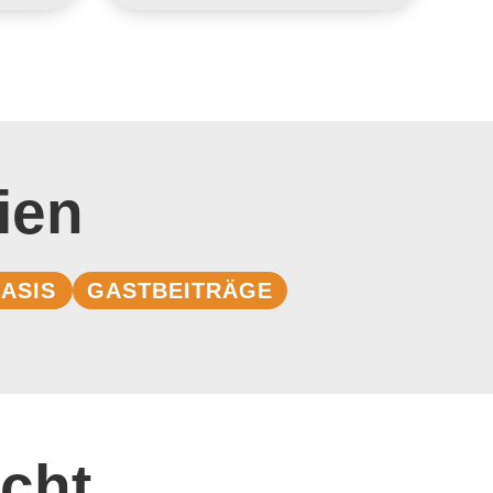
ien
ASIS
GASTBEITRÄGE
cht