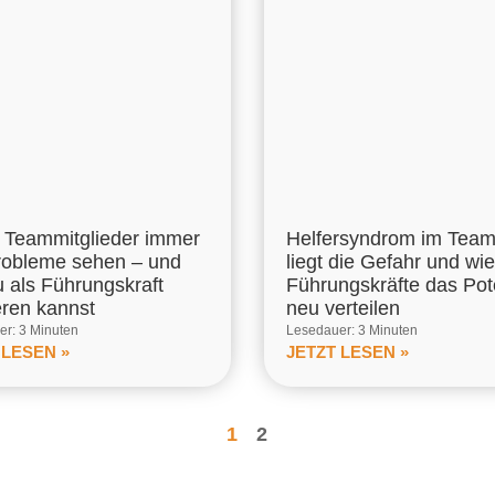
Teammitglieder immer
Helfersyndrom im Tea
robleme sehen – und
liegt die Gefahr und wie
u als Führungskraft
Führungskräfte das Pot
eren kannst
neu verteilen
r: 3 Minuten
Lesedauer: 3 Minuten
 LESEN »
JETZT LESEN »
1
2