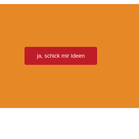
T
ja, schick mir Ideen
E