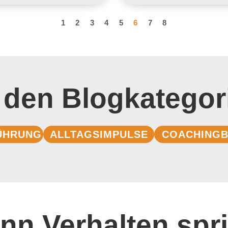
1
2
3
4
5
6
7
8
 den Blogkategor
ÜHRUNG
ALLTAGSIMPULSE
COACHINGB
nn Verhalten spri