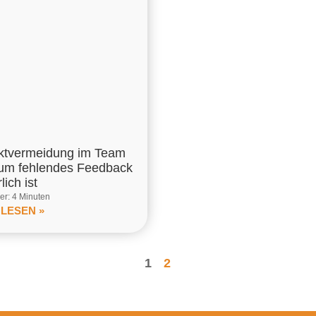
iktvermeidung im Team
um fehlendes Feedback
lich ist
r: 4 Minuten
 LESEN »
1
2