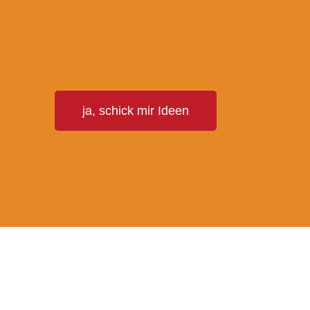
T
ja, schick mir Ideen
E