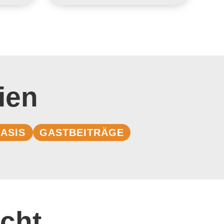
ien
ASIS
GASTBEITRÄGE
cht