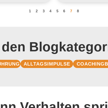
1
2
3
4
5
6
7
8
 den Blogkategor
ÜHRUNG
ALLTAGSIMPULSE
COACHINGB
nn Verhalten spri