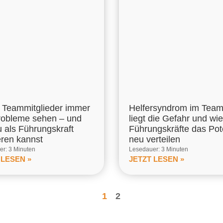
Teammitglieder immer
Helfersyndrom im Tea
robleme sehen – und
liegt die Gefahr und wie
u als Führungskraft
Führungskräfte das Pot
eren kannst
neu verteilen
r: 3 Minuten
Lesedauer: 3 Minuten
 LESEN »
JETZT LESEN »
1
2