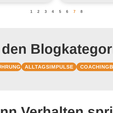
1
2
3
4
5
6
7
8
 den Blogkategor
ÜHRUNG
ALLTAGSIMPULSE
COACHINGB
nn Verhalten spri