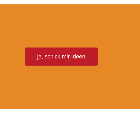
T
ja, schick mir Ideen
E