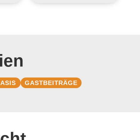
ien
ASIS
GASTBEITRÄGE
cht