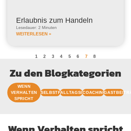
Erlaubnis zum Handeln
Lesedauer: 2 Minuten
WEITERLESEN »
1
2
3
4
5
6
7
8
Zu den Blogkategorien
WENN
VERHALTEN
SELBSTFÜHRUNG
ALLTAGSIMPULSE
COACHINGBASIS
GASTBEITR
SPRICHT
Wenn Verhalten spricht