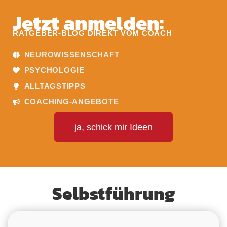
Jetzt anmelden:
RATGEBER-BLOG DIREKT VOM COACH
NEUROWISSENSCHAFT
PSYCHOLOGIE
ALLTAGSTIPPS
COACHING-ANGEBOTE
ja, schick mir Ideen
Selbstführung