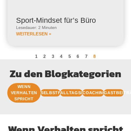
Sport-Mindset für’s Büro
Lesedauer: 2 Minuten
WEITERLESEN »
1
2
3
4
5
6
7
8
Zu den Blogkategorien
WENN
VERHALTEN
SELBSTFÜHRUNG
ALLTAGSIMPULSE
COACHINGBASIS
GASTBEITR
SPRICHT
Wenn Verhalten spricht