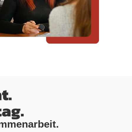
t.
tag.
ammenarbeit.