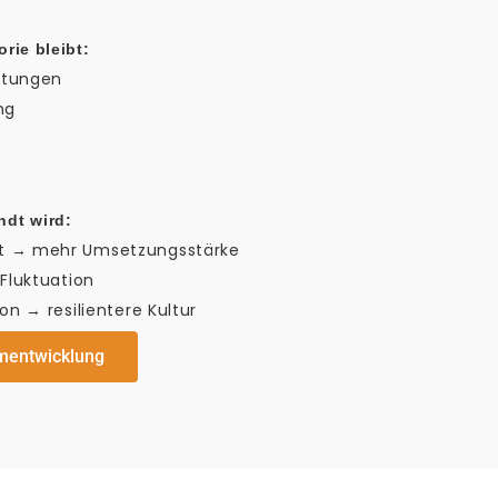
rie bleibt:
rtungen
ng
dt wird:
t → mehr Umsetzungsstärke
Fluktuation
on → resilientere Kultur
mentwicklung