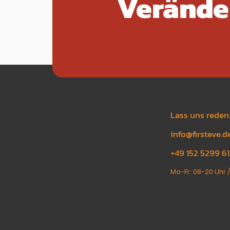
Verände
Lass uns reden
info@firsteve.d
+49 152 5299 6
Mo-Fr: 08-20 Uhr / 