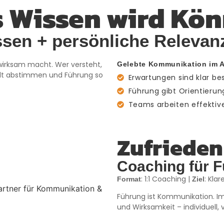
 Wissen wird Kö
sen + persönliche Relevanz
wirksam macht. Wer versteht,
Gelebte Kommunikation im A
elt abstimmen und Führung so
Erwartungen sind klar b
Führung gibt Orientieru
Teams arbeiten effekti
Zufrieden
Coaching für F
: 1:1 Coaching |
: Kla
Format
Ziel
Führung ist Kommunikation. Im
und Wirksamkeit – individuell, v