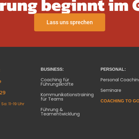
rung beginnt im 
Lass uns sprechen
:
BUSINESS:
PERSONAL:
Coaching für
Personal Coachin
e
Führungskräfte
Seminare
129
Kommunikationstraining
für Teams
COACHING TO G
Sa: 11-19 Uhr
Führung &
Teamentwicklung