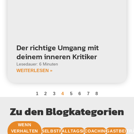
Der richtige Umgang mit
deinem inneren Kritiker
Lesedauer: 6 Minuten
WEITERLESEN »
1
2
3
4
5
6
7
8
Zu den Blogkategorien
WENN
VERHALTEN
SELBSTFÜHRUNG
ALLTAGSIMPULSE
COACHINGBASIS
GASTBEITR