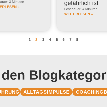
gefährlich ist
auer: 3 Minuten
ERLESEN »
Lesedauer: 4 Minuten
WEITERLESEN »
1
2
3
4
5
6
7
8
 den Blogkategor
ÜHRUNG
ALLTAGSIMPULSE
COACHINGB