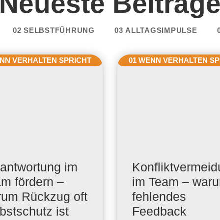
Neueste Beiträg
02 SELBSTFÜHRUNG
03 ALLTAGSIMPULSE
ENN VERHALTEN SPRICHT
01 WENN VERHALTEN SP
antwortung im
Konfliktvermei
m fördern –
im Team – war
um Rückzug oft
fehlendes
bstschutz ist
Feedback