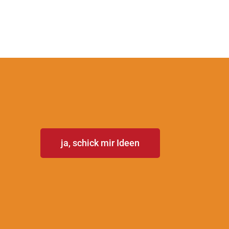
T
ja, schick mir Ideen
E