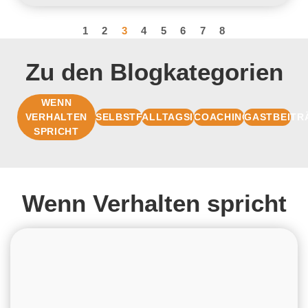
1
2
3
4
5
6
7
8
Zu den Blogkategorien
WENN
VERHALTEN
SELBSTFÜHRUNG
ALLTAGSIMPULSE
COACHINGBASIS
GASTBEITR
SPRICHT
Wenn Verhalten spricht