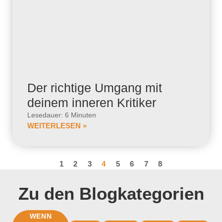
Der richtige Umgang mit
deinem inneren Kritiker
Lesedauer: 6 Minuten
WEITERLESEN »
1
2
3
4
5
6
7
8
Zu den Blogkategorien
WENN